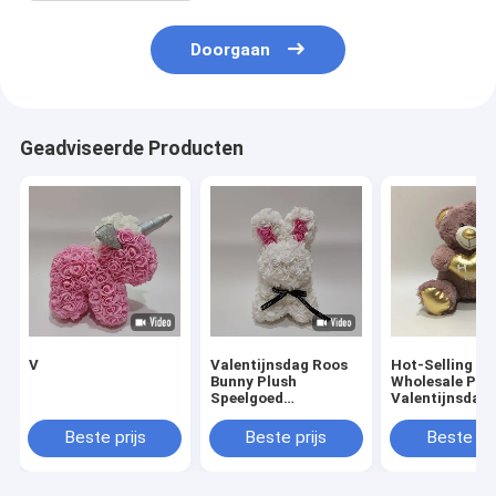
Doorgaan
Geadviseerde Producten
V
Valentijnsdag Roos
Hot-Selling
Bunny Plush
Wholesale Plu
Speelgoed
Valentijnsdag
Romantisch
Bear met Hart
Geschenk Voor
cadeau voor
Beste prijs
Beste prijs
Beste pri
Koppels
geliefden