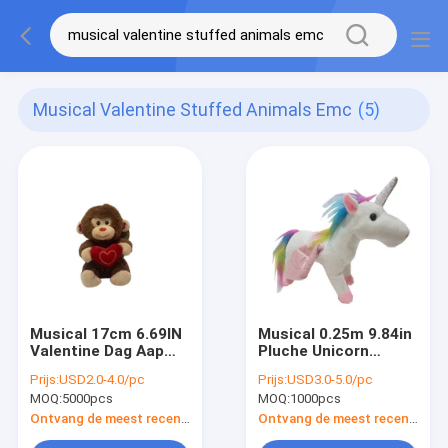
Musical Valentine Stuffed Animals Emc
(5)
Musical 17cm 6.69IN
Musical 0.25m 9.84in
Valentine Dag Aap
Pluche Unicorn
Gevulde Dierlijke EMC
Stuffed Animal Night
Prijs:
USD2.0-4.0/pc
Prijs:
USD3.0-5.0/pc
Light op Speelgoed
MOQ:
5000pcs
MOQ:
1000pcs
Ontvang de meest recente Prijs
Ontvang de meest recente Prijs