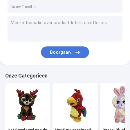
Doorgaan
Onze Categorieën
Het Speelgoed van de
Het Stuk speelgoed
Pasen-Pluche