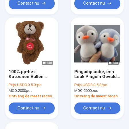
Contact nu
Contact nu
100% pp-het
Pinguïnpluche, een
Katoenen Vullen
Leuk Pinguïn Gevuld
draagt Zeer
Dier Gekleed als
Prijs:
USD3.0-5.0/pc
Prijs:
USD3.0-5.0/pc
belangrijke Ketting
Dinosaurussen, het
MOQ:
2000pcs
MOQ:
2000pcs
met Muziekdoos
Stuk speelgoed van
de Pinguïnpluche
Ontvang de meest recente Prijs
Ontvang de meest recente Prijs
voor Jongens en
Meisjes,
Contact nu
Contact nu
Verjaardagsgi