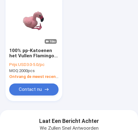
100% pp-Katoenen
het Vullen Flamingo
Zeer belangrijke
Prijs:
USD3.0-5.0/pc
ketting met
MOQ:
2000pcs
Muziekdoosopname
het Herhalen
Ontvang de meest recente Prijs
Contact nu
Laat Een Bericht Achter
We Zullen Snel Antwoorden