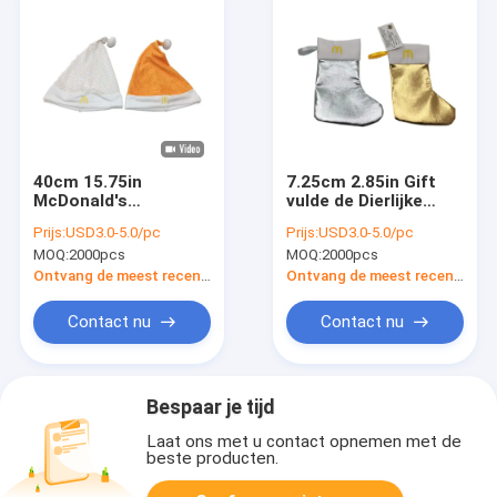
40cm 15.75in
7.25cm 2.85in Gift
McDonald's
vulde de Dierlijke
Gepersonaliseerde
McDonald
Prijs:
USD3.0-5.0/pc
Prijs:
USD3.0-5.0/pc
Gouden en Witte
Gepersonaliseerde
MOQ:
2000pcs
MOQ:
2000pcs
Santa Christmas
Kousen van
Hats For Adults
Speldepuntkerstmis
Ontvang de meest recente Prijs
Ontvang de meest recente Prijs
Contact nu
Contact nu
Bespaar je tijd
Laat ons met u contact opnemen met de
beste producten.