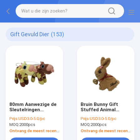
Gift Gevuld Dier
(153)
80mm Aanwezige de
Bruin Bunny Gift
Sleutelringen
Stuffed Animal
Peuterkinderen van
90mm Giften ROHS
Prijs:
USD3.0-5.0/pc
Prijs:
USD3.0-5.0/pc
de 3,15 Duim Zachte
van 3,54
MOQ:
2000pcs
MOQ:
2000pcs
Dierlijke Koe
Duimtienerjaren
Ontvang de meest recente Prijs
Ontvang de meest recente Prijs