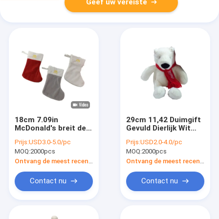
Geef uw vereiste
18cm 7.09in
29cm 11,42 Duimgift
McDonald's breit de
Gevuld Dierlijk Wit
Zachte Kabel
dragen Coca Cola
Prijs:
USD3.0-5.0/pc
Prijs:
USD2.0-4.0/pc
Gepersonaliseerde
With Red Scarf
MOQ:
2000pcs
MOQ:
2000pcs
de Kousenoem van
Speldepuntkerstmis
Ontvang de meest recente Prijs
Ontvang de meest recente Prijs
Contact nu
Contact nu