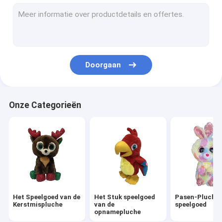
De Pluchespeelgoed van de valentijnskaartendag
Halloween Gevuld Dier
LEIDEN Pluchestuk speelgoed
Doorgaan
Wild Dierlijk Pluchespeelgoed
Het zingen het dansen Gevulde Dieren
Onze Categorieën
De Vriendschappelijke Gevulde Dieren van ECO
Herinneringsstuk speelgoed
Pluche Toy Backpacks
Decoratieve Gevulde Dieren
Het Speelgoed van de
Het Stuk speelgoed
Pasen-Pluche
Het Kussen van het pluchehoofdkussen
Kerstmispluche
van de
speelgoed
opnamepluche