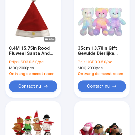
0.4M 15.75in Rood
35cm 13.78in Gift
Fluweel Santa And
Gevulde Dierlijke
White Christmas Hat
Lichtrose
Prijs:
USD3.0-5.0/pc
Prijs:
USD3.0-5.0/pc
met McDonald-
Bandkleurstof Teddy
MOQ:
2000pcs
MOQ:
2000pcs
Embleem
Bear Recording
Function
Ontvang de meest recente Prijs
Ontvang de meest recente Prijs
Contact nu
Contact nu
Thuis
Producten
Over ons