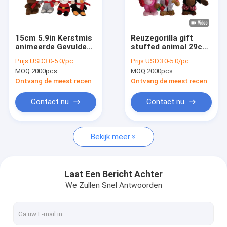
Fabrieksreis
Kwaliteitscontrole
15cm 5.9in Kerstmis
Reuzegorilla gift
animeerde Gevulde
stuffed animal 29cm
Contacteer ons
Dieren die Stuk
11,4 en Duim die
Prijs:
USD3.0-5.0/pc
Prijs:
USD3.0-5.0/pc
speelgoed 8 van de
zingen dansen
MOQ:
2000pcs
MOQ:
2000pcs
Peperkoekpluche
nieuws
Asstd zingen
Ontvang de meest recente Prijs
Ontvang de meest recente Prijs
Alle Gevallen
Contact nu
Contact nu
Order
Bekijk meer
Het Speelgoed van de Kerstmispluche
Laat Een Bericht Achter
We Zullen Snel Antwoorden
Het Stuk speelgoed van de opnamepluche
Pasen-Pluchestuk speelgoed