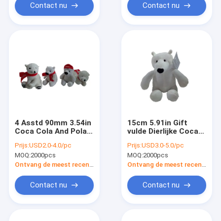
Contact nu
Contact nu
4 Asstd 90mm 3.54in
15cm 5.91in Gift
Coca Cola And Polar
vulde Dierlijke Coca
Bears
Cola White Polar
Prijs:
USD2.0-4.0/pc
Prijs:
USD3.0-5.0/pc
Gepersonaliseerde
Bear-Mascotte
MOQ:
2000pcs
MOQ:
2000pcs
Kerstmis Teddy Bear
Ontvang de meest recente Prijs
Ontvang de meest recente Prijs
Contact nu
Contact nu