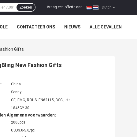
Vraag een offerte aan
Zoeken
|
Dutch
OLE
CONTACTEER ONS
NIEUWS
ALLE GEVALLEN
ashion Gifts
gBling New Fashion Gifts
t:
China
Sonny
CE, EMC, ROHS, EN62115, BSCI, etc
1846GY-30
den Algemene voorwaarden:
2000pcs
USD3.0-5.0/pc