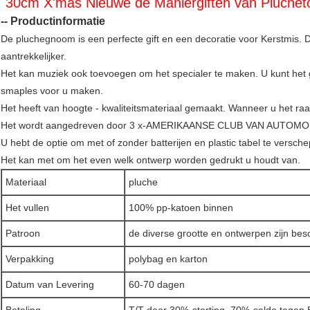
30cm X'mas Nieuwe de Maniergiften van Plucheto
-- Productinformatie
De pluchegnoom is een perfecte gift en een decoratie voor Kerstmis. 
aantrekkelijker.
Het kan muziek ook toevoegen om het specialer te maken. U kunt het
smaples voor u maken.
Het heeft van hoogte - kwaliteitsmateriaal gemaakt. Wanneer u het raak
Het wordt aangedreven door 3 x-AMERIKAANSE CLUB VAN AUTOMOBI
U hebt de optie om met of zonder batterijen en plastic tabel te versch
Het kan met om het even welk ontwerp worden gedrukt u houdt van.
Materiaal
pluche
Het vullen
100% pp-katoen binnen
Patroon
de diverse grootte en ontwerpen zijn bes
Verpakking
polybag en karton
Datum van Levering
60-70 dagen