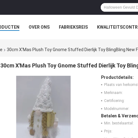
ODUCTEN
OVER ONS
FABRIEKSREIS
KWALITEITSCONTR
he
30cm X'Mas Plush Toy Gnome Stuffed Dierlijk Toy BlingBling New F
30cm X'Mas Plush Toy Gnome Stuffed Dierlijk Toy Blin
Productdetails:
Plaats van herkoms
Merknaam:
Certificering:
Modelnummer:
Betalen & Verzen
Min. bestelaantal:
Prijs: