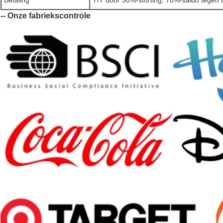
Betaling
T/T door 30%-storting, 70%-saldo tegen
-- Onze fabriekscontrole