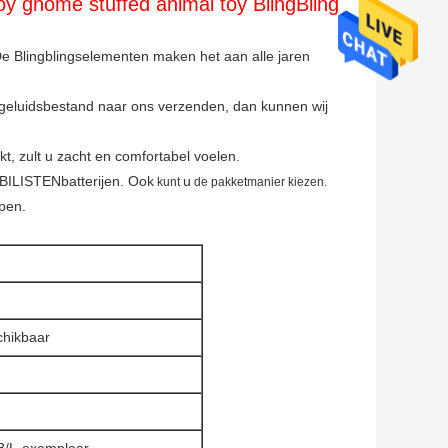
y gnome stuffed animal toy BlingBling
De Blingblingselementen maken het aan alle jaren
 geluidsbestand naar ons verzenden, dan kunnen wij
t, zult u zacht en comfortabel voelen.
LISTENbatterijen. Ook
u
kunt
de pakketmanier kiezen.
epen.
chikbaar