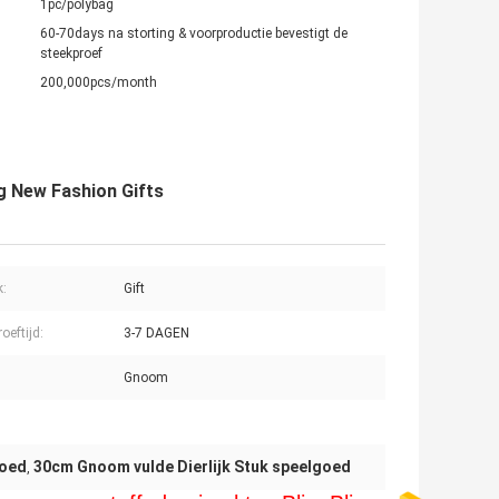
1pc/polybag
60-70days na storting & voorproductie bevestigt de
steekproef
200,000pcs/month
g New Fashion Gifts
k:
Gift
oeftijd:
3-7 DAGEN
Gnoom
goed
30cm Gnoom vulde Dierlijk Stuk speelgoed
,