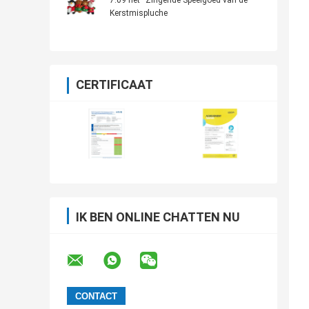
7.09 het“ Zingende Speelgoed van de
Kerstmispluche
CERTIFICAAT
IK BEN ONLINE CHATTEN NU