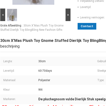
Verpakking Details:
Levertijd:
Levering vermogen:
Grote Afbeelding :
30cm X'Mas Plush Toy Gnome
Contact
Stuffed Dierlijk Toy BlingBling New Fashion Gifts
30cm X'Mas Plush Toy Gnome Stuffed Dierlijk Toy BlingBlin
beschrijving
Lengte:
30cm
Gebrui
Levertijd:
60-70days
Steekpr
Materiaal:
Polyester
Type:
Kleur:
Wit
De pluchegnoom vulde Dierlijk Stuk speel
Markeren: