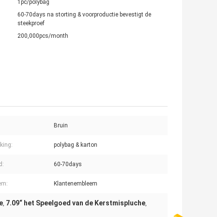
1pc/polybag
60-70days na storting & voorproductie bevestigt de
steekproef
200,000pcs/month
Bruin
king:
polybag & karton
d:
60-70days
em:
Klantenembleem
e
7.09“ het Speelgoed van de Kerstmispluche
,
,