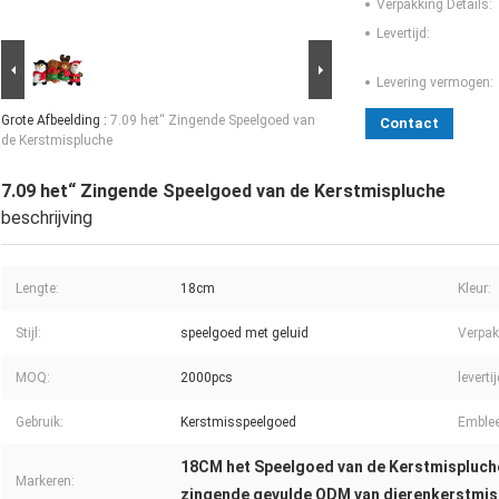
Verpakking Details:
Levertijd:
Levering vermogen:
Grote Afbeelding :
7.09 het“ Zingende Speelgoed van
Contact
de Kerstmispluche
7.09 het“ Zingende Speelgoed van de Kerstmispluche
beschrijving
Lengte:
18cm
Kleur:
Stijl:
speelgoed met geluid
Verpak
MOQ:
2000pcs
levertij
Gebruik:
Kerstmisspeelgoed
Emble
18CM het Speelgoed van de Kerstmispluch
Markeren:
zingende gevulde ODM van dierenkerstmis