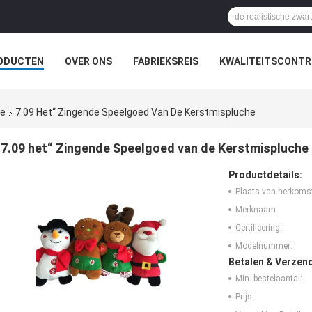
ODUCTEN
OVER ONS
FABRIEKSREIS
KWALITEITSCONTR
he
7.09 Het“ Zingende Speelgoed Van De Kerstmispluche
7.09 het“ Zingende Speelgoed van de Kerstmispluche
Productdetails:
Plaats van herkoms
Merknaam:
Certificering:
Modelnummer:
Betalen & Verzen
Min. bestelaantal:
Prijs: