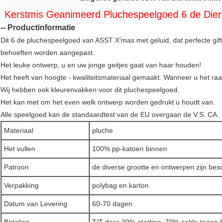
Kerstmis Geanimeerd Pluchespeelgoed 6 de Die
-- Productinformatie
Dit 6 de pluchespeelgoed van ASST X'mas met geluid, dat perfecte gif
behoeften worden aangepast.
Het leuke ontwerp, u en uw jonge geitjes gaat van haar houden!
Het heeft van hoogte - kwaliteitsmateriaal gemaakt. Wanneer u het raak
Wij hebben ook kleurenvakken voor dit pluchespeelgoed.
Het kan met om het even welk ontwerp worden gedrukt u houdt van.
Alle speelgoed kan de standaardtest van de EU overgaan de V.S. CA.
Materiaal
pluche
Het vullen
100% pp-katoen binnen
Patroon
de diverse grootte en ontwerpen zijn bes
Verpakking
polybag en karton
Datum van Levering
60-70 dagen