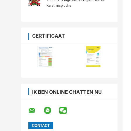
7.09 het“ Zingende Speelgoed van de
Kerstmispluche
CERTIFICAAT
IK BEN ONLINE CHATTEN NU