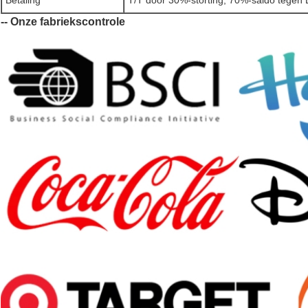
Betaling
T/T door 30%-storting, 70%-saldo tegen
-- Onze fabriekscontrole