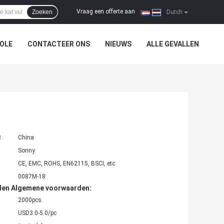
Vraag een offerte aan
Zoeken
|
Dutch
OLE
CONTACTEER ONS
NIEUWS
ALLE GEVALLEN
t:
China
Sonny
CE, EMC, ROHS, EN62115, BSCI, etc
0087M-18
den Algemene voorwaarden:
2000pcs
USD3.0-5.0/pc