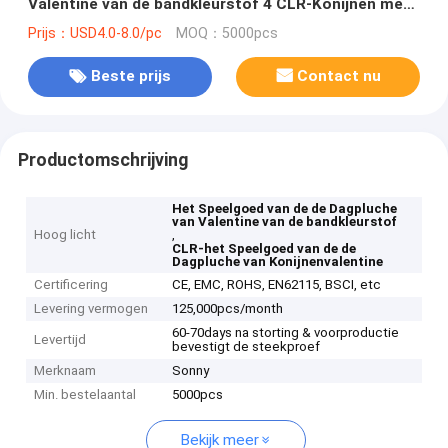
Valentine van de bandkleurstof 4 CLR-Konijnen met
Rood Hart
Prijs：USD4.0-8.0/pc
MOQ：5000pcs
Beste prijs
Contact nu
Productomschrijving
Het Speelgoed van de de Dagpluche
van Valentine van de bandkleurstof
Hoog licht
,
CLR-het Speelgoed van de de
Dagpluche van Konijnenvalentine
Certificering
CE, EMC, ROHS, EN62115, BSCI, etc
Levering vermogen
125,000pcs/month
60-70days na storting & voorproductie
Levertijd
bevestigt de steekproef
Merknaam
Sonny
Min. bestelaantal
5000pcs
Bekijk meer