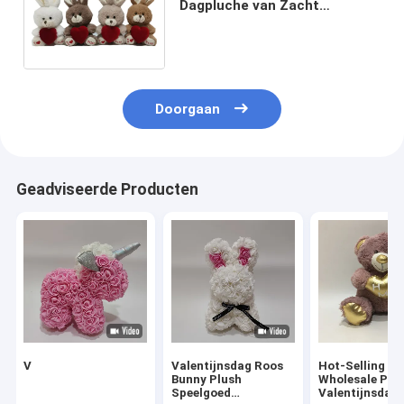
Dagpluche van Zacht
Valentine van de
bandkleurstof 4 CLR-Konijnen
met Rood Hart
Doorgaan
Geadviseerde Producten
V
Valentijnsdag Roos
Hot-Selling
Bunny Plush
Wholesale Plu
Speelgoed
Valentijnsdag