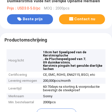
Duimkerstmis vulde het Dierlijke Opname Herhalen
Prijs：USD3.0-5.0/pc
MOQ：2000pcs
Beste prijs
Contact nu
Productomschrijving
18cm het Speelgoed van de
Kerstmispluche
,
,
de Pluchespeelgoed van 7
Hoog licht
,
09 duimkerstmis
Kerstmis pinguïn het gevulde dierlijke
lachen
Certificering
CE, EMC, ROHS, EN62115, BSCI, etc
Levering vermogen
200,000pcs/month
60-70days na storting & voorproductie
Levertijd
bevestigt de steekproef
Merknaam
Sonny
Min. bestelaantal
2000pcs