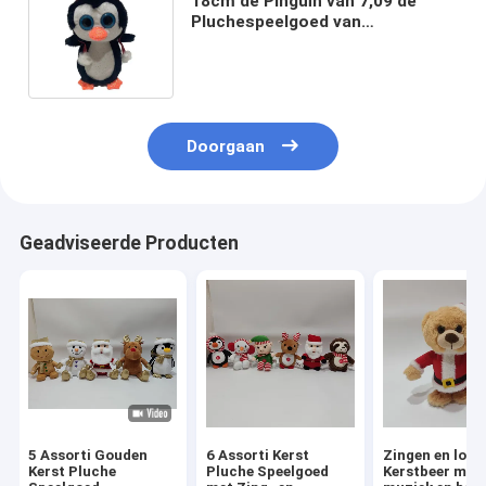
18cm de Pinguïn van 7,09 de
Pluchespeelgoed van
Duimkerstmis vulde het Dierlijke
Opname Herhalen
Doorgaan
Geadviseerde Producten
5 Assorti Gouden
6 Assorti Kerst
Zingen en lope
Kerst Pluche
Pluche Speelgoed
Kerstbeer met