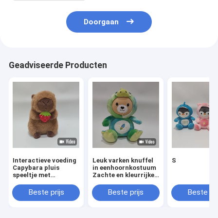
Doorgaan
Geadviseerde Producten
Interactieve voeding
Leuk varken knuffel
S
Capybara pluis
in eenhoornkostuum
speeltje met
Zachte en kleurrijke
aardbeien en
gevulde collectie
geluidseffect
Beste prijs
Beste prijs
Beste pri