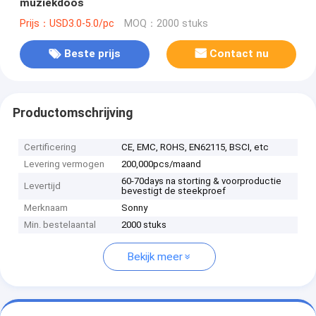
muziekdoos
Prijs：USD3.0-5.0/pc
MOQ：2000 stuks
Beste prijs
Contact nu
Productomschrijving
Certificering
CE, EMC, ROHS, EN62115, BSCI, etc
Levering vermogen
200,000pcs/maand
60-70days na storting & voorproductie
Levertijd
bevestigt de steekproef
Merknaam
Sonny
Min. bestelaantal
2000 stuks
Bekijk meer