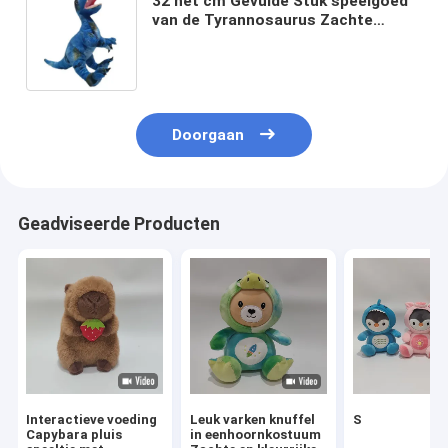
32 het cm Gevulde Stuk speelgoed
van de Tyrannosaurus Zachte
Dinosaurus voor Jongens en
Meisjes
Doorgaan
Geadviseerde Producten
Interactieve voeding
Leuk varken knuffel
S
Capybara pluis
in eenhoornkostuum