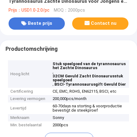
Tyrannosaurus Zachte Dinosaurus voor Jongens en
Meisjes
Prijs：USD1.0-2.0/pc
MOQ：2000pcs
Beste prijs
Contact nu
Productomschrijving
Stuk speelgoed van de tyrannosaurus
het Zachte Dinosaurus
,
Hoog licht
32CM Gevuld Zacht Dinosaurusstuk
speelgoed
,
BSCI-Tyrannosaurusgift Gevuld Dier
Certificering
CE, EMC, ROHS, EN62115, BSCI, etc
Levering vermogen
200,000pcs/month
60-70days na storting & voorproductie
Levertijd
bevestigt de steekproef
Merknaam
Sonny
Min. bestelaantal
2000pcs