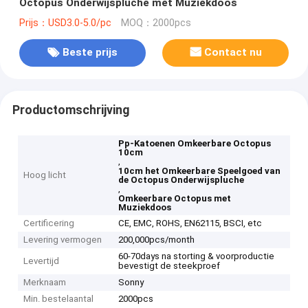
Octopus Onderwijspluche met Muziekdoos
Prijs：USD3.0-5.0/pc
MOQ：2000pcs
Beste prijs
Contact nu
Productomschrijving
Pp-Katoenen Omkeerbare Octopus
10cm
,
10cm het Omkeerbare Speelgoed van
Hoog licht
de Octopus Onderwijspluche
,
Omkeerbare Octopus met
Muziekdoos
Certificering
CE, EMC, ROHS, EN62115, BSCI, etc
Levering vermogen
200,000pcs/month
60-70days na storting & voorproductie
Levertijd
bevestigt de steekproef
Merknaam
Sonny
Min. bestelaantal
2000pcs