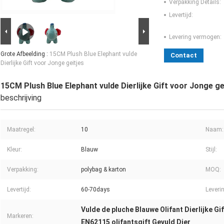
Verpakking Details:
Levertijd:
Levering vermogen:
Grote Afbeelding :
15CM Plush Blue Elephant vulde
Contact
Dierlijke Gift voor Jonge geitjes
15CM Plush Blue Elephant vulde Dierlijke Gift voor Jonge ge
beschrijving
Maatregel:
10
Naam:
Kleur:
Blauw
Stijl:
Verpakking:
polybag & karton
MOQ:
Levertijd:
60-70days
Leveri
Vulde de pluche Blauwe Olifant Dierlijke Gif
Markeren:
EN62115 olifantsgift Gevuld Dier