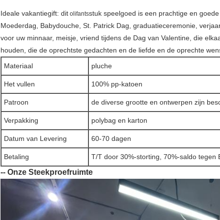
Ideale vakantiegift: dit
stuk speelgoed is een prachtige en goede 
olifants
Moederdag, Babydouche, St. Patrick Dag, graduatieceremonie, verjaard
voor uw minnaar, meisje, vriend tijdens de Dag van Valentine, die elk
houden, die de oprechtste gedachten en de liefde en de oprechte wen
Materiaal
pluche
Het vullen
100% pp-katoen
Patroon
de diverse grootte en ontwerpen zijn bes
Verpakking
polybag en karton
Datum van Levering
60-70 dagen
Betaling
T/T door 30%-storting, 70%-saldo tegen
-- Onze Steekproefruimte