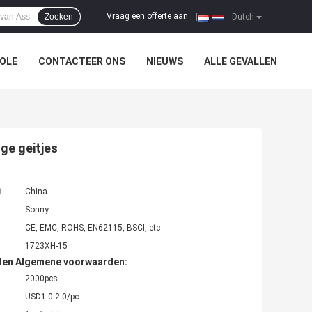
Vraag een offerte aan
Zoeken
|
Dutch
OLE
CONTACTEER ONS
NIEUWS
ALLE GEVALLEN
nge geitjes
t:
China
Sonny
CE, EMC, ROHS, EN62115, BSCI, etc
1723XH-15
den Algemene voorwaarden:
2000pcs
USD1.0-2.0/pc