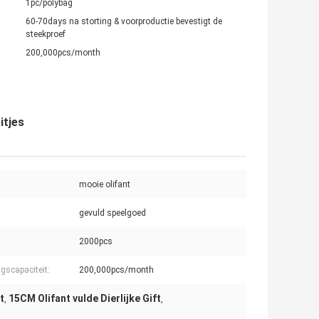
1pc/polybag
60-70days na storting & voorproductie bevestigt de
steekproef
200,000pcs/month
itjes
mooie olifant
gevuld speelgoed
2000pcs
ngscapaciteit:
200,000pcs/month
t
15CM Olifant vulde Dierlijke Gift
,
,