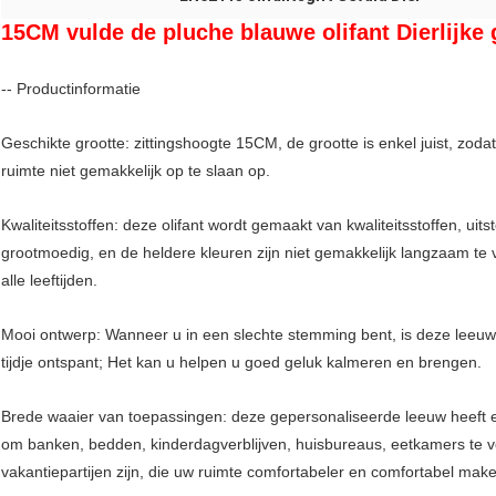
15CM vulde de pluche blauwe olifant Dierlijke 
-- Productinformatie
Geschikte grootte: zittingshoogte 15CM, de grootte is enkel juist, zo
ruimte niet gemakkelijk op te slaan op.
Kwaliteitsstoffen: deze olifant wordt gemaakt van kwaliteitsstoffen, u
grootmoedig, en de heldere kleuren zijn niet gemakkelijk langzaam te 
alle leeftijden.
Mooi ontwerp: Wanneer u in een slechte stemming bent, is deze leeu
tijdje ontspant; Het kan u helpen u goed geluk kalmeren en brengen.
Brede waaier van toepassingen: deze gepersonaliseerde leeuw heeft ee
om banken, bedden, kinderdagverblijven, huisbureaus, eetkamers te ve
vakantiepartijen zijn, die uw ruimte comfortabeler en comfortabel mak