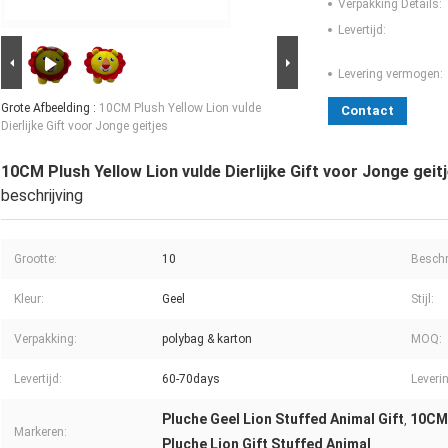
Verpakking Details:
Levertijd:
Levering vermogen:
Grote Afbeelding :
10CM Plush Yellow Lion vulde
Contact
Dierlijke Gift voor Jonge geitjes
10CM Plush Yellow Lion vulde Dierlijke Gift voor Jonge geit
beschrijving
Grootte:
10
Beschr
Kleur:
Geel
Stijl:
Verpakking:
polybag & karton
MOQ:
Levertijd:
60-70days
Leveri
Pluche Geel Lion Stuffed Animal Gift
10CM 
,
Markeren:
Pluche Lion Gift Stuffed Animal