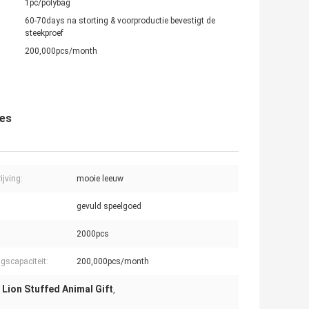
1pc/polybag
60-70days na storting & voorproductie bevestigt de
steekproef
200,000pcs/month
jes
ijving:
mooie leeuw
gevuld speelgoed
2000pcs
ngscapaciteit:
200,000pcs/month
Lion Stuffed Animal Gift
,