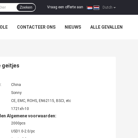
Vraag een offerte aan
Zoeken
|
Dutch
OLE
CONTACTEER ONS
NIEUWS
ALLE GEVALLEN
 geitjes
t:
China
Sonny
CE, EMC, ROHS, EN62115, BSCI, etc
1721xh-10
den Algemene voorwaarden:
2000pcs
USD1.0-2.0/pc