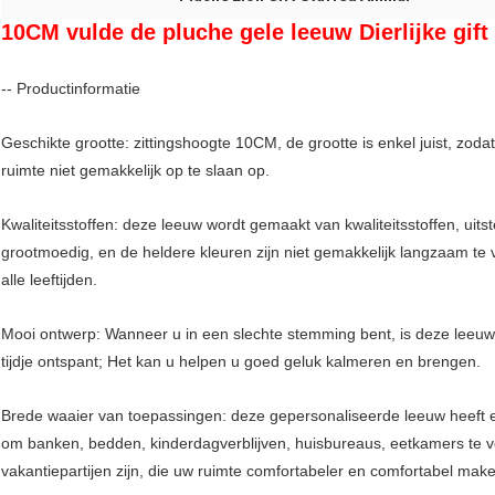
10CM vulde de pluche gele leeuw Dierlijke gift
-- Productinformatie
Geschikte grootte: zittingshoogte 10CM, de grootte is enkel juist, zo
ruimte niet gemakkelijk op te slaan op.
Kwaliteitsstoffen: deze leeuw wordt gemaakt van kwaliteitsstoffen, ui
grootmoedig, en de heldere kleuren zijn niet gemakkelijk langzaam te 
alle leeftijden.
Mooi ontwerp: Wanneer u in een slechte stemming bent, is deze leeu
tijdje ontspant; Het kan u helpen u goed geluk kalmeren en brengen.
Brede waaier van toepassingen: deze gepersonaliseerde leeuw heeft ee
om banken, bedden, kinderdagverblijven, huisbureaus, eetkamers te ve
vakantiepartijen zijn, die uw ruimte comfortabeler en comfortabel mak