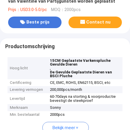
van Valentine van Partijgunsten worden geplaatst
Prijs：USD3.0-5.0/pc
MOQ：2000pcs
Beste prijs
Contact nu
Productomschrijving
15CM Geplaatste Varkenspluche
Gevulde Dieren
Hoog licht
,
De Gevulde Geplaatste Dieren van
BSCI Pluche
Certificering
CE, EMC, ROHS, EN62115, BSCI, etc
Levering vermogen
200,000pcs/month
60-70days na storting & voorproductie
Levertijd
bevestigt de steekproef
Merknaam
Sonny
Min. bestelaantal
2000pcs
Bekijk meer