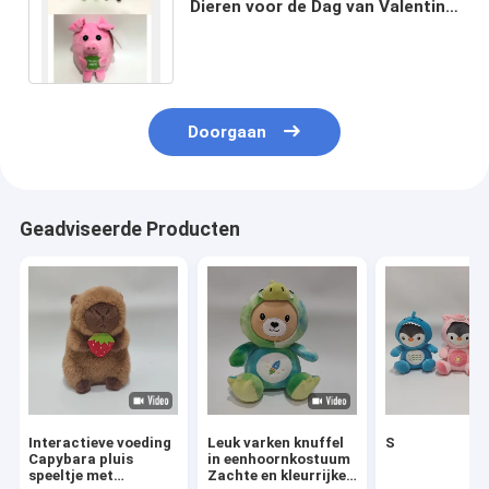
Dieren voor de Dag van Valentine
van Partijgunsten worden
geplaatst
Doorgaan
Geadviseerde Producten
Interactieve voeding
Leuk varken knuffel
S
Capybara pluis
in eenhoornkostuum
speeltje met
Zachte en kleurrijke