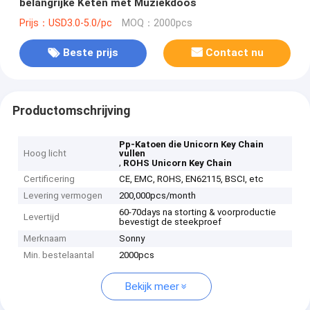
belangrijke Keten met Muziekdoos
Prijs：USD3.0-5.0/pc
MOQ：2000pcs
Beste prijs
Contact nu
Productomschrijving
Pp-Katoen die Unicorn Key Chain
Hoog licht
vullen
,
ROHS Unicorn Key Chain
Certificering
CE, EMC, ROHS, EN62115, BSCI, etc
Levering vermogen
200,000pcs/month
60-70days na storting & voorproductie
Levertijd
bevestigt de steekproef
Merknaam
Sonny
Min. bestelaantal
2000pcs
Bekijk meer