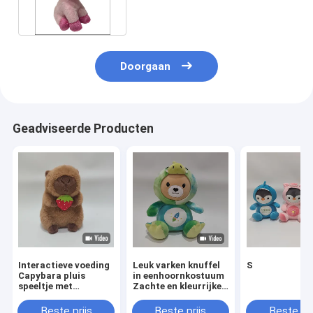
Doorgaan
Geadviseerde Producten
Interactieve voeding
Leuk varken knuffel
S
Capybara pluis
in eenhoornkostuum
speeltje met
Zachte en kleurrijke
aardbeien en
gevulde collectie
geluidseffect
Beste prijs
Beste prijs
Beste pri