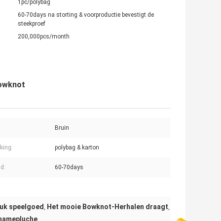
1pc/polybag
60-70days na storting & voorproductie bevestigt de
steekproef
200,000pcs/month
Bowknot
Bruin
king:
polybag & karton
jd:
60-70days
tuk speelgoed
Het mooie Bowknot-Herhalen draagt
,
,
pnamepluche