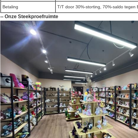
Betaling
T/T door 30%-storting, 70%-saldo tegen
-- Onze Steekproefruimte