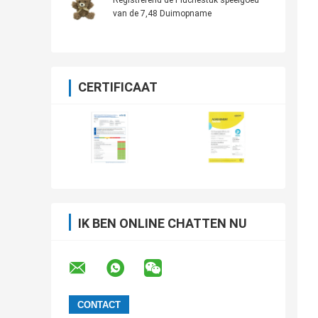
Registrerend de Pluchestuk speelgoed
van de 7,48 Duimopname
CERTIFICAAT
IK BEN ONLINE CHATTEN NU