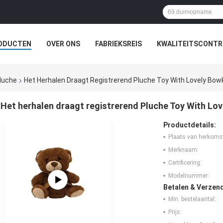
ODUCTEN
OVER ONS
FABRIEKSREIS
KWALITEITSCONTR
luche
Het Herhalen Draagt Registrerend Pluche Toy With Lovely Bow
Het herhalen draagt registrerend Pluche Toy With Lo
Productdetails:
Plaats van herkoms
Merknaam:
Certificering:
Modelnummer:
Betalen & Verzen
Min. bestelaantal:
Prijs: