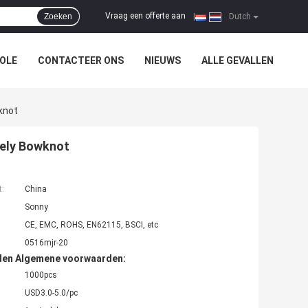
Vraag een offerte aan
Zoeken
|
Dutch
OLE
CONTACTEER ONS
NIEUWS
ALLE GEVALLEN
knot
vely Bowknot
t:
China
Sonny
CE, EMC, ROHS, EN62115, BSCI, etc
0516mjr-20
den Algemene voorwaarden:
1000pcs
USD3.0-5.0/pc