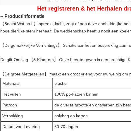
Het registreren & het Herhalen 
-- Productinformatie
【Bootst Wat na u】 spreekt, lacht, zegt of aan deze aanbiddelijke bee
hoge dierlijke stem herhaalt. De weddenschap heeft u nooit een koele
【De gemakkelijke Verrichtings】 Schakelaar het en bespreking aan het,
De gift-Omslag 【& Klaar om】 Onze beer te geven is een prachtige Ke
【De grote Metgezellen】 maakt een groot vriend voor uw weinig om met 
Materiaal
pluche
Het vullen
100% pp-katoen binnen
Patroon
de diverse grootte en ontwerpen zijn bes
Verpakking
polybag en karton
Datum van Levering
60-70 dagen