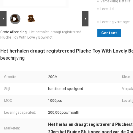
Verpakking Details:
Levertijd:
Levering vermogen:
Grote Afbeelding :
Het herhalen draagt registrerend
Contact
Pluche Toy With Lovely Bowknot
Het herhalen draagt registrerend Pluche Toy With Lovely 
beschrijving
Grootte:
20CM
Kleur:
Stijl:
functioneel speelgoed
Verpak
MOQ:
1000pcs
Leverti
Leveringscapaciteit:
200,000pcs/month
Het herhalen draagt registrerend Pluches
Markeren:
20cm het Bruine Stuk speelgoed van de O