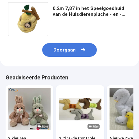
0.2m 7,87 in het Speelgoedhuid
van de Huisdierenpluche - en -
streven naar Pluche Toy For Kids
Accompany
Doorgaan
Geadviseerde Producten
2 kleuren
3 Clrs-de Controle
Nieuwe Zwane