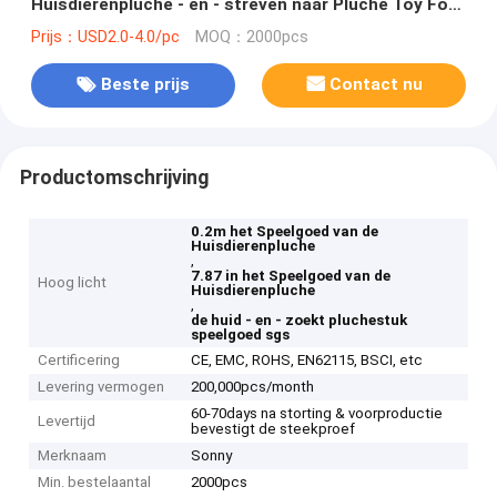
Huisdierenpluche - en - streven naar Pluche Toy For
Kids Accompany
Prijs：USD2.0-4.0/pc
MOQ：2000pcs
Beste prijs
Contact nu
Productomschrijving
0.2m het Speelgoed van de
Huisdierenpluche
,
7.87 in het Speelgoed van de
Hoog licht
Huisdierenpluche
,
de huid - en - zoekt pluchestuk
speelgoed sgs
Certificering
CE, EMC, ROHS, EN62115, BSCI, etc
Levering vermogen
200,000pcs/month
60-70days na storting & voorproductie
Levertijd
bevestigt de steekproef
Merknaam
Sonny
Min. bestelaantal
2000pcs