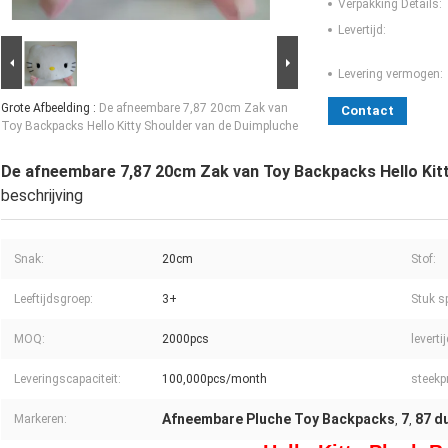
Verpakking Details:
Levertijd:
Levering vermogen:
Grote Afbeelding :
De afneembare 7,87 20cm Zak van
Contact
Toy Backpacks Hello Kitty Shoulder van de Duimpluche
De afneembare 7,87 20cm Zak van Toy Backpacks Hello Kit
beschrijving
Snak:
20cm
Stof:
Leeftijdsgroep:
3+
Stuk sp
MOQ:
2000pcs
levertij
Leveringscapaciteit:
100,000pcs/month
steekpr
Afneembare Pluche Toy Backpacks
7
87 d
Markeren:
,
,