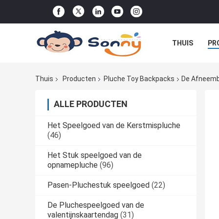
THUIS
PR
DE ORDE
Thuis
Producten
Pluche Toy Backpacks
De Afneemba
ALLE PRODUCTEN
Het Speelgoed van de Kerstmispluche
(46)
Het Stuk speelgoed van de
opnamepluche
(96)
Pasen-Pluchestuk speelgoed
(22)
De Pluchespeelgoed van de
valentijnskaartendag
(31)