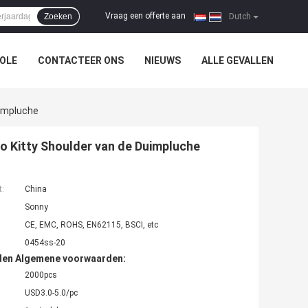
Vraag een offerte aan
Zoeken
|
Dutch
OLE
CONTACTEER ONS
NIEUWS
ALLE GEVALLEN
uimpluche
o Kitty Shoulder van de Duimpluche
t:
China
Sonny
CE, EMC, ROHS, EN62115, BSCI, etc
0454ss-20
den Algemene voorwaarden:
2000pcs
USD3.0-5.0/pc