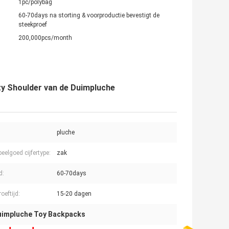
1pc/polybag
60-70days na storting & voorproductie bevestigt de
steekproef
200,000pcs/month
ty Shoulder van de Duimpluche
pluche
eelgoed cijfertype:
zak
d:
60-70days
oeftijd:
15-20 dagen
uimpluche Toy Backpacks