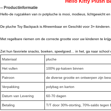
Hello Kitty Plush 
-- Productinformatie
Hello-de rugzakken van
potpluche
is mooi, modieus, lichtgewicht en k
de
De pluche Toy Backpack is Afneembaar en Geschikt voor 3+-kinderen.
Met regelbare riemen om de correcte grootte voor uw kinderen te krijg
Zet hun favoriete snacks, boeken, speelgoed…
in het, ga naar school 
Materiaal
pluche
Het vullen
100% pp-katoen binnen
Patroon
de diverse grootte en ontwerpen zijn bes
Verpakking
polybag en karton
Datum van Levering
60-70 dagen
Betaling
T/T door 30%-storting, 70%-saldo tegen