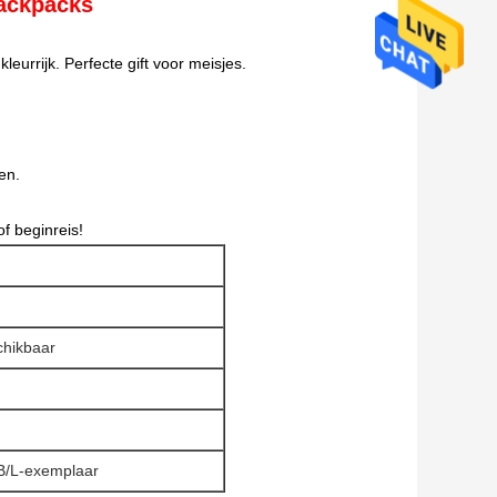
Backpacks
leurrijk.
Perfecte gift voor meisjes.
en.
of beginreis!
chikbaar
 B/L-exemplaar