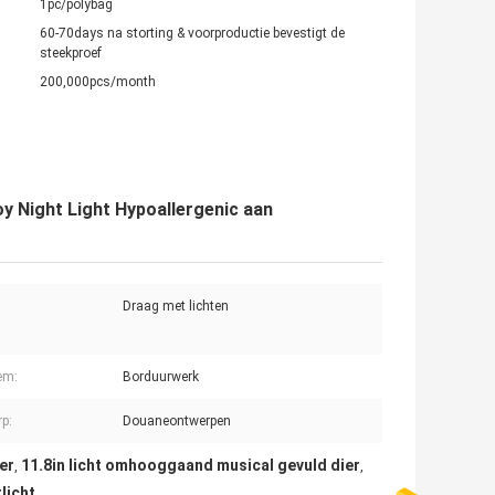
1pc/polybag
60-70days na storting & voorproductie bevestigt de
steekproef
200,000pcs/month
oy Night Light Hypoallergenic aan
Draag met lichten
em:
Borduurwerk
p:
Douaneontwerpen
er
11.8in licht omhooggaand musical gevuld dier
,
,
licht