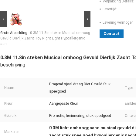
Verpakking Details:
Levertijd:
Levering vermogen:
Grote Afbeelding :
0.3M 11.8in steken Musical omhoog
Contact
Gevuld Dierlijk Zacht Toy Night Light Hypoallergenic
aan
0.3M 11.8in steken Musical omhoog Gevuld Dierlijk Zacht T
beschrijving
Dragend sjaal draag Dier Gevuld Stuk
Naam:
Type:
speelgoed
Kleur:
Aangepaste Kleur
Emble
Gebruik:
Promotie, herinnering, stuk speelgoed
Ontwer
0.3M licht omhooggaand musical gevuld di
Markeren:
zacht stuk speelgoed hypoallergenic nacht