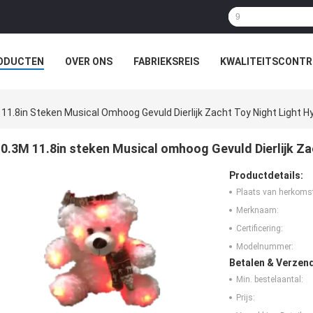
ODUCTEN
OVER ONS
FABRIEKSREIS
KWALITEITSCONTR
 11.8in Steken Musical Omhoog Gevuld Dierlijk Zacht Toy Night Light H
0.3M 11.8in steken Musical omhoog Gevuld Dierlijk Za
Productdetails:
Plaats van herkoms
Merknaam:
Certificering:
Modelnummer:
Betalen & Verzen
Min. bestelaantal:
Prijs: