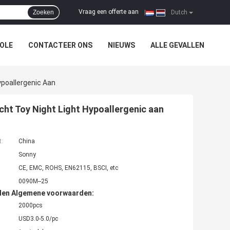
Vraag een offerte aan
Zoeken
|
Dutch
OLE
CONTACTEER ONS
NIEUWS
ALLE GEVALLEN
ypoallergenic Aan
cht Toy Night Light Hypoallergenic aan
t:
China
Sonny
CE, EMC, ROHS, EN62115, BSCI, etc
0090M--25
den Algemene voorwaarden:
2000pcs
USD3.0-5.0/pc