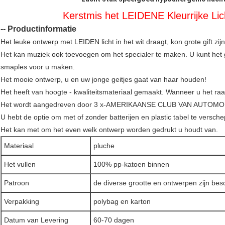
Kerstmis het LEIDENE Kleurrijke Li
-- Productinformatie
Het leuke ontwerp met LEIDEN licht in het wit draagt, kon grote gift zij
Het kan muziek ook toevoegen om het specialer te maken. U kunt het
smaples voor u maken.
Het mooie ontwerp, u en uw jonge geitjes gaat van haar houden!
Het heeft van hoogte - kwaliteitsmateriaal gemaakt. Wanneer u het raak
Het wordt aangedreven door 3 x-AMERIKAANSE CLUB VAN AUTOMOBI
U hebt de optie om met of zonder batterijen en plastic tabel te versch
Het kan met om het even welk ontwerp worden gedrukt u houdt van.
Materiaal
pluche
Het vullen
100% pp-katoen binnen
Patroon
de diverse grootte en ontwerpen zijn bes
Verpakking
polybag en karton
Datum van Levering
60-70 dagen