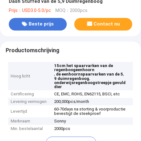
Dash Stuffed van de 5,9 Duimregenboog
Prijs：USD3.0-5.0/pc
MOQ：2000pcs
Beste prijs
Contact nu
Productomschrijving
15cm het spaarvarken van de
regenboogeenhoorn
,
,
de eenhoornspaarvarken van de 5
Hoog licht
,
9 duimregenboog
onderwijsregenboogstreepje gevuld
dier
Certificering
CE, EMC, ROHS, EN62115, BSCI, etc
Levering vermogen
200,000pcs/month
60-70days na storting & voorproductie
Levertijd
bevestigt de steekproef
Merknaam
Sonny
Min. bestelaantal
2000pcs