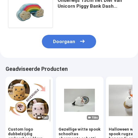
Onderwijs 15cm het Dier van
Unicorn Piggy Bank Dash
Stuffed van de 5,9
Duimregenboog
Doorgaan
Geadviseerde Producten
Custom logo
Gezellige witte spook
Halloween wit
dubbelzijdig
schooltas
spook rugzak