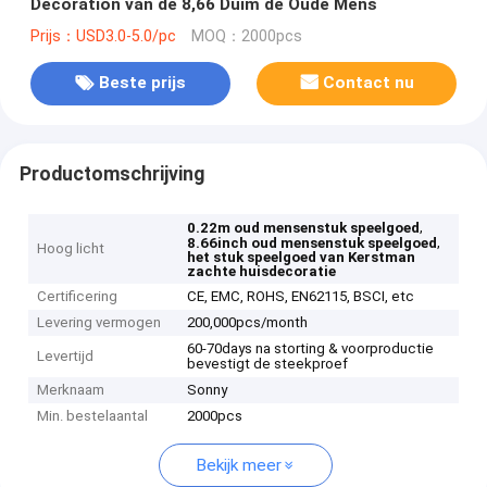
Decoration van de 8,66 Duim de Oude Mens
Prijs：USD3.0-5.0/pc
MOQ：2000pcs
Beste prijs
Contact nu
Productomschrijving
,
0.22m oud mensenstuk speelgoed
,
8.66inch oud mensenstuk speelgoed
Hoog licht
het stuk speelgoed van Kerstman
zachte huisdecoratie
Certificering
CE, EMC, ROHS, EN62115, BSCI, etc
Levering vermogen
200,000pcs/month
60-70days na storting & voorproductie
Levertijd
bevestigt de steekproef
Merknaam
Sonny
Min. bestelaantal
2000pcs
Bekijk meer