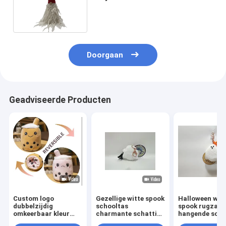
de 8,66 Duim de Oude Mens
Doorgaan
Geadviseerde Producten
Custom logo
Gezellige witte spook
Halloween wit
dubbelzijdig
schooltas
spook rugzak
omkeerbaar kleur
charmante schattig
hangende scha
melk thee kopje pluis
pluis pop
pop sleutelhan