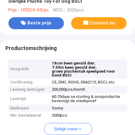
Dierlijke Pluche Toy For Dog BSCI
Prijs：USD2.0-4.0/pc
MOQ：2000pcs
Beste prijs
Contact nu
Productomschrijving
,
18cm been gevuld dier
,
7.09in been gevuld dier
Hoog licht
groen pluchestuk speelgoed voor
hond BSCI
Certificering
CE, EMC, ROHS, EN62115, BSCI, etc
Levering vermogen
200,000pcs/month
60-70days na storting & voorproductie
Levertijd
bevestigt de steekproef
Merknaam
Sonny
Min. bestelaantal
2000pcs
Bekijk meer