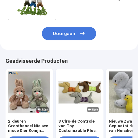
Pluche Toy For Dog BSCI
Doorgaan
Geadviseerde Producten
2 kleuren
3 Clrs-de Controle
Nieuwe Zwane
Groothandel Nieuwe
van Toy
Geplaatst de F
mode Dier Konijn
Customizable Plush
van Huisdiere
Plush Speelgoed
Dog Toy BSCI van het
safe dog toy B