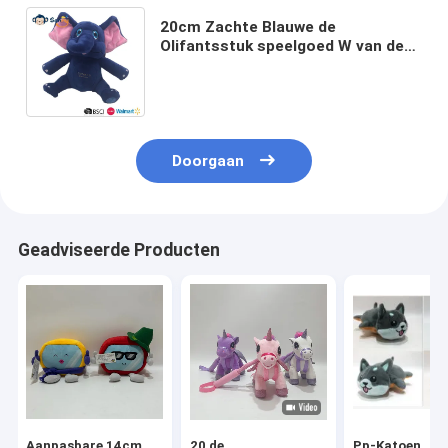
20cm Zachte Blauwe de
Olifantsstuk speelgoed W van de
Pluchebaby Roze Oren voor van de
Huisdecoratie & Familie Pret
Doorgaan
Geadviseerde Producten
Aanpasbare 14cm
20 de
Pp-Katoen