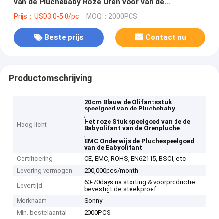
van de Pluchebaby Roze Oren voor van de
Huisdecoratie & Familie Pret
Prijs：USD3.0-5.0/pc
MOQ：2000PCS
Beste prijs
Contact nu
Productomschrijving
20cm Blauw de Olifantsstuk
speelgoed van de Pluchebaby
,
Het roze Stuk speelgoed van de de
Hoog licht
Babyolifant van de Orenpluche
,
EMC Onderwijs de Pluchespeelgoed
van de Babyolifant
Certificering
CE, EMC, ROHS, EN62115, BSCI, etc
Levering vermogen
200,000pcs/month
60-70days na storting & voorproductie
Levertijd
bevestigt de steekproef
Merknaam
Sonny
Min. bestelaantal
2000PCS